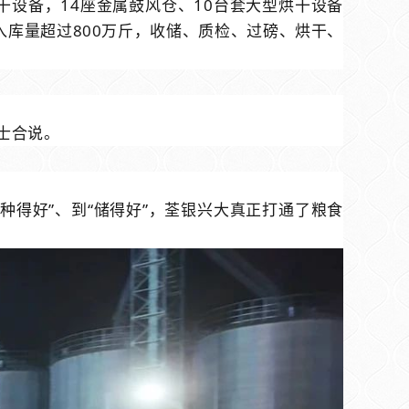
干设备，
14
座金属鼓风仓、
10
台套大型烘干设备
入库量超过
800
万斤，收储、质检、过磅、烘干、
士合说。
种得好”、到“储得好”，荃银兴大真正打通了粮食