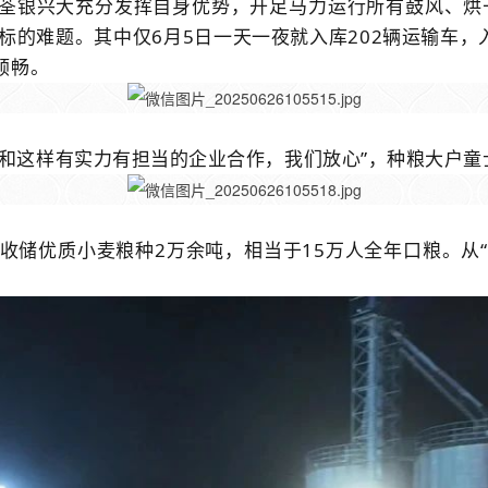
荃银兴大充分发挥自身优势，开足马力运行所有鼓风、烘
标的难题。其中仅
6
月
5
日一天一夜就入库
202
辆运输车，
顺畅。
，和这样有实力有担当的企业合作，我们放心”，种粮大户童
收储优质小麦粮种
2
万余吨，相当于
15
万人全年口粮。从“