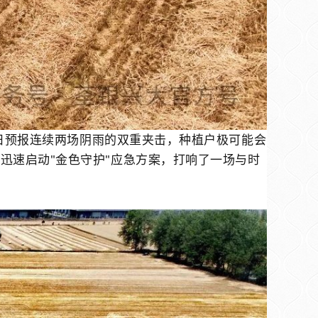
日预报连续两场阴雨的双重夹击，种植户极可能会
，迅速启动
"
金色守护
"
应急方案，打响了一场与时