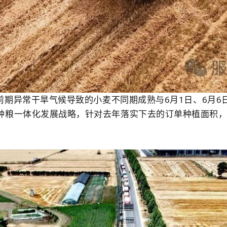
前期异常干旱气候导致的小麦不同期成熟与
6
月
1
日、
6
月
6
种粮一体化发展战略，针对去年落实下去的订单种植面积