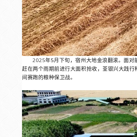
2025
年
5
月下旬，宿州大地金浪翻滚。面对
赶在两个雨期前进行大面积抢收，荃银兴大践行
间赛跑的粮种保卫战。